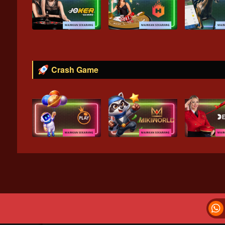
Crash Game