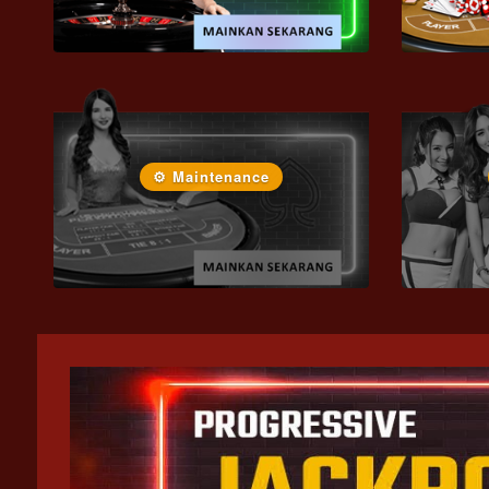
⚙ Maintenance