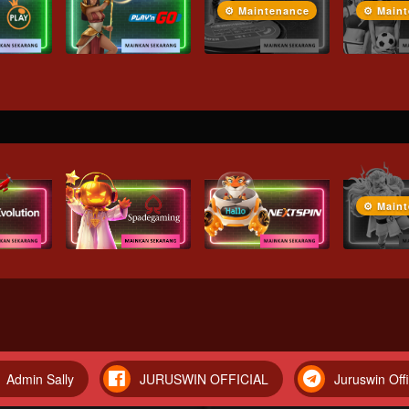
⚙ Maintenance
⚙ Main
⚙ Main
Admin Sally
JURUSWIN OFFICIAL
Juruswin Offi