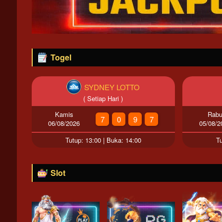
Togel
SYDNEY LOTTO
( Setiap Hari )
Kamis
Rab
7
0
9
7
06/08/2026
05/08/2
Tutup: 13:00 | Buka: 14:00
Tu
Slot