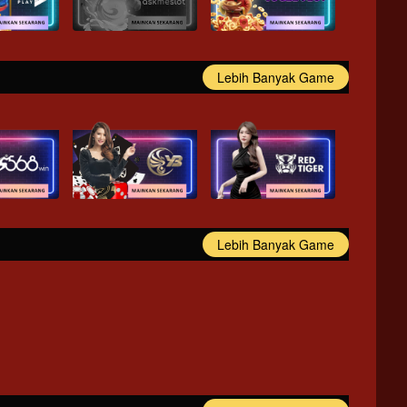
Lebih Banyak Game
Lebih Banyak Game