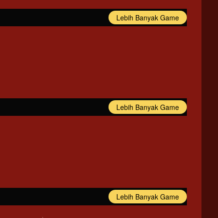
Lebih Banyak Game
Lebih Banyak Game
Lebih Banyak Game