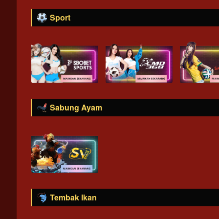
Sport
Sabung Ayam
Tembak Ikan