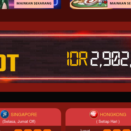
IDR
2,902
SINGAPORE
HONGKONG
(Selasa, Jumat Off)
( Setiap Hari )
u
Jumat