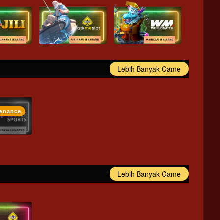
Lebih Banyak Game
tenance
Lebih Banyak Game