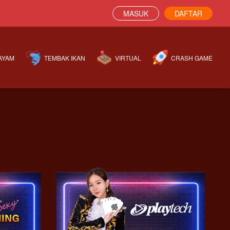
MASUK
DAFTAR
AYAM
TEMBAK IKAN
VIRTUAL
CRASH GAME